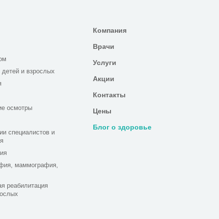
Компания
Врачи
ом
Услуги
 детей и взрослых
Акции
я
Контакты
ие осмотры
Цены
Блог о здоровье
ии специалистов и
я
ия
фия, маммография,
я реабилитация
рослых