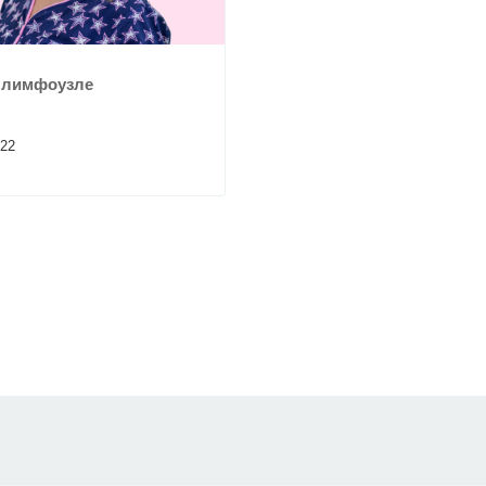
 лимфоузле
022