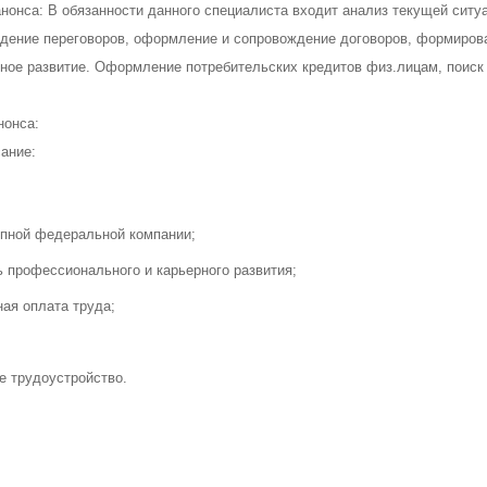
нонса: В обязанности данного специалиста входит анализ текущей сит
дение переговоров, оформление и сопровождение договоров, формирован
ое развитие. Оформление потребительских кредитов физ.лицам, поиск
нонса:
сание:
упной федеральной компании;
 профессионального и карьерного развития;
ая оплата труда;
 трудоустройство.