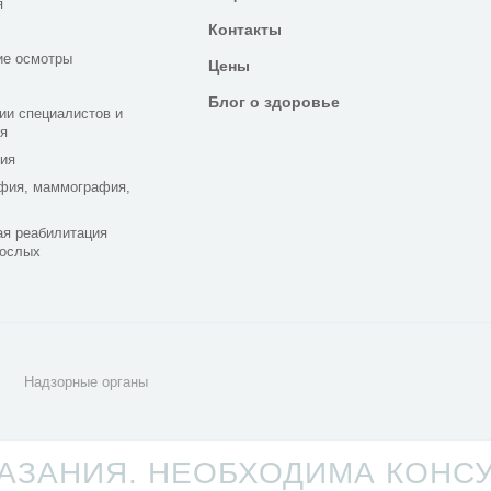
я
Контакты
ие осмотры
Цены
Блог о здоровье
ии специалистов и
я
ия
фия, маммография,
я реабилитация
рослых
Надзорные органы
ЗАНИЯ. НЕОБХОДИМА КОНС