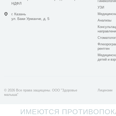
Гинекологи
НДФЛ
УЗИ
г. Казань
Медицинск
ул. Баки Урманче, д. 5
Анализы
Консультац
направлени
Стоматолог
Флюорогра
рентген
Медицинска
детей и вз
© 2026 Все права защищены. ООО "Здоровье
Лицензии
малыша"
Разработка сайта -
LaCoNix
ИМЕЮТСЯ ПРОТИВОПОКА