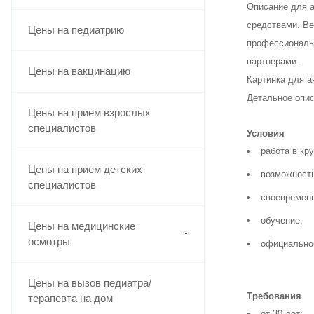
Описание для а
средствами. Ве
Цены на педиатрию
профессиональн
партнерами.
Цены на вакцинацию
Картинка для а
Детальное опи
Цены на прием взрослых
специалистов
Условия
работа в кр
Цены на прием детских
возможность
специалистов
своевременн
обучение;
Цены на медицинские
осмотры
официальное
Цены на вызов педиатра/
Требования
терапевта на дом
от 30 лет;