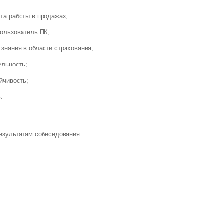
та работы в продажах;
ользователь ПК;
знания в области страхования;
ельность;
йчивость;
.
езультатам собеседования