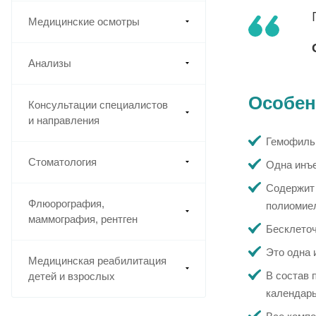
Медицинские осмотры
Анализы
Особен
Консультации специалистов
и направления
Гемофильн
Стоматология
Одна инъе
Содержит 
Флюорография,
полиомиел
маммография, рентген
Бесклеточ
Это одна 
Медицинская реабилитация
В состав 
детей и взрослых
календарь