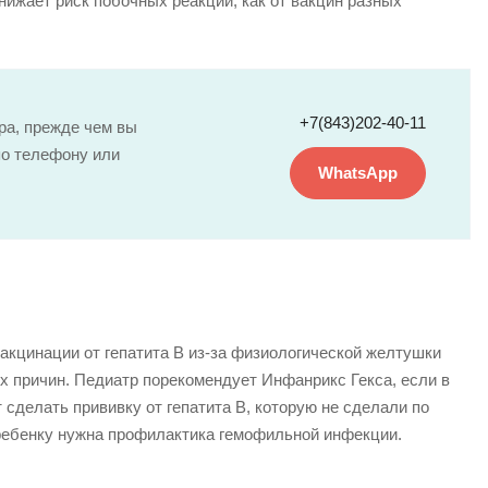
ижает риск побочных реакций, как от вакцин разных
+7(843)202-40-11
ра, прежде чем вы
по телефону или
WhatsApp
вакцинации от гепатита B из-за физиологической желтушки
их причин. Педиатр порекомендует Инфанрикс Гекса, если в
сделать прививку от гепатита В, которую не сделали по
 ребенку нужна профилактика гемофильной инфекции.