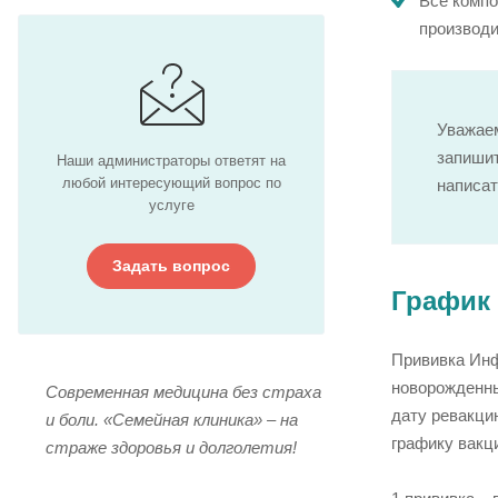
Все компо
производи
Уважаем
запишит
Наши администраторы ответят на
любой интересующий вопрос по
написат
услуге
Задать вопрос
График
Прививка Инф
новорожденны
Современная медицина без страха
дату ревакци
и боли. «Семейная клиника» – на
графику вакц
страже здоровья и долголетия!