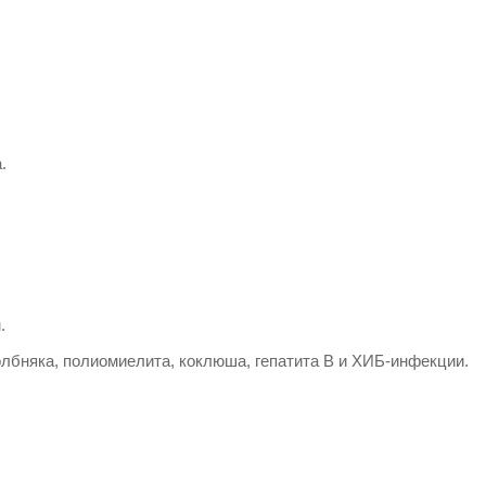
.
.
лбняка, полиомиелита, коклюша, гепатита B и ХИБ-инфекции.