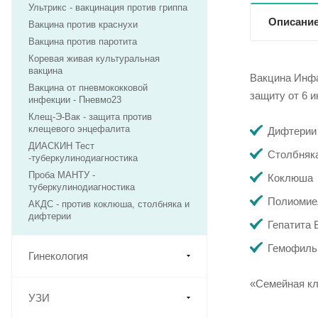
Ультрикс - вакцинация против гриппа
Описани
Вакцина против краснухи
Вакцина против паротита
Коревая живая культуральная
вакцина
Вакцина Инфа
Вакцина от пневмококковой
защиту от 6 
инфекции - Пневмо23
Клещ-Э-Вак - защита против
клещевого энцефалита
Дифтерии
ДИАСКИН Тест
Столбняк
-туберкулинодиагностика
Проба МАНТУ -
Коклюша
туберкулинодиагностика
Полиомие
АКДС - против коклюша, столбняка и
дифтерии
Гепатита 
Гемофиль
Гинекология
«Семейная кл
УЗИ