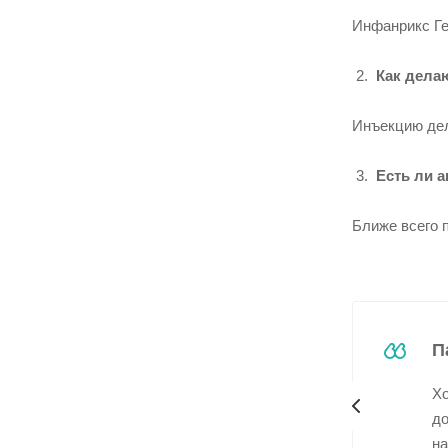
Инфанрикс Ге
Как дела
Инъекцию дел
Есть ли а
Ближе всего п
П
Хо
до
на