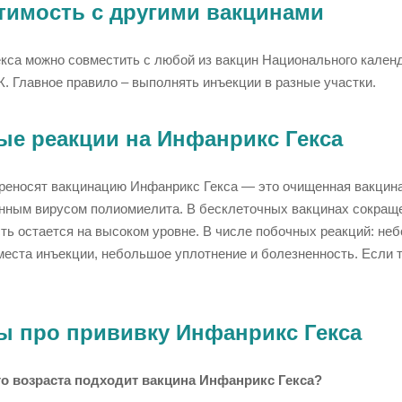
тимость с другими вакцинами
кса можно совместить с любой из вакцин Национального кален
. Главное правило – выполнять инъекции в разные участки.
е реакции на Инфанрикс Гекса
ереносят вакцинацию Инфанрикс Гекса — это очищенная вакцин
нным вирусом полиомиелита. В бесклеточных вакцинах сокращен
ть остается на высоком уровне. В числе побочных реакций: неб
места инъекции, небольшое уплотнение и болезненность. Если 
ы про прививку Инфанрикс Гекса
го возраста подходит вакцина Инфанрикс Гекса?