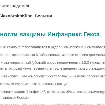
Производитель
GlaxoSmithKline, Бельгия
ности вакцины Инфанрикс Гекса
ый компонент поставляется в отдельном флаконе и смешивает
кция – профилактика 6 заболеваний, меньше стресса для малы
инактивированный (убитый) вирус полиомиелита 1,2,3 типов, ч
ита, который может возникнуть после введения живого вакцинно
ный коклюшный компонент в составе вакцины легче переноситс
из самых современных очищенных вакцин.
прививки входят 5 инфекций, от которых обязательно рекомен
 прививок России.