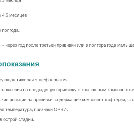
в 3 месяца
в 4.5 месяцев
в полгода.
 – через год после третьей прививки или в полтора года малыша
опоказания
рующая тяжелая энцефалопатия.
сложнения на предыдущую прививку с коклюшным компонентом
кие реакции на прививки, содержащие компонент дифтерии, сто
я температура, признаки ОРВИ.
 острой стадии.