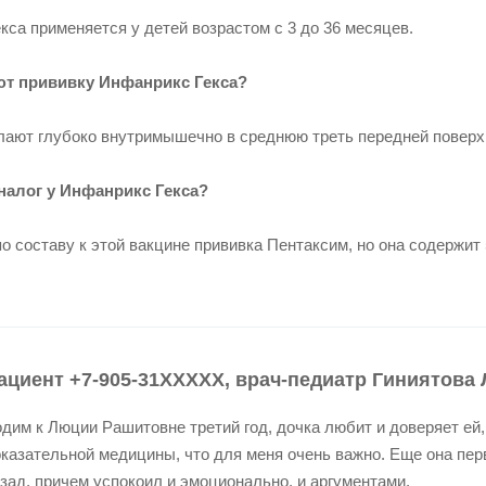
кса применяется у детей возрастом с 3 до 36 месяцев.
ют прививку Инфанрикс Гекса?
ают глубоко внутримышечно в среднюю треть передней повер
налог у Инфанрикс Гекса?
о составу к этой вакцине прививка Пентаксим, но она содержит 
ациент +7-905-31XXXXX, врач-педиатр Гиниятова Л
дим к Люции Рашитовне третий год, дочка любит и доверяет ей,
казательной медицины, что для меня очень важно. Еще она перв
зад, причем успокоил и эмоционально, и аргументами.