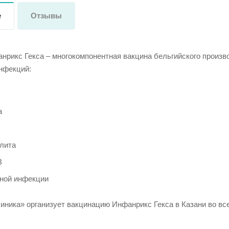
е
Отзывы
нрикс Гекса – многокомпонентная вакцина бельгийского произв
инфекций:
а
лита
В
ной инфекции
иника» организует вакцинацию Инфанрикс Гекса в Казани во вс