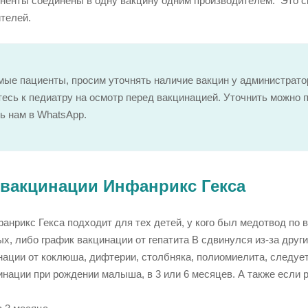
ненты соединены в одну вакцину одним производителем. Это сн
телей.
ые пациенты, просим уточнять наличие вакцин у администрато
есь к педиатру на осмотр перед вакцинацией. Уточнить можно 
ь нам в WhatsApp.
 вакцинации Инфанрикс Гекса
анрикс Гекса подходит для тех детей, у кого был медотвод по 
х, либо график вакцинации от гепатита B сдвинулся из-за друг
нации от коклюша, дифтерии, столбняка, полиомиелита, следует 
инации при рождении малыша, в 3 или 6 месяцев. А также если