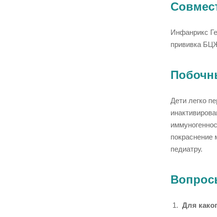
Совмес
Инфанрикс Ге
прививка БЦЖ
Побочны
Дети легко п
инактивирова
иммуногеннос
покраснение 
педиатру.
Вопрос
Для како