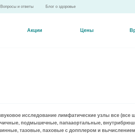
Вопросы и ответы
Блог о здоровье
Акции
Цены
В
звуковое исследование лимфатические узлы все (все ш
чичные, подмышечные, папааортальные, внутрибрюш
инные, тазовые, паховые с допплером и вычислением 