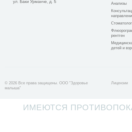
ул. Баки Урманче, д. 5
Анализы
Консультац
направлени
Стоматолог
Флюорогра
рентген
Медицинска
детей и вз
© 2026 Все права защищены. ООО "Здоровье
Лицензии
малыша"
Разработка сайта -
LaCoNix
ИМЕЮТСЯ ПРОТИВОПОКА