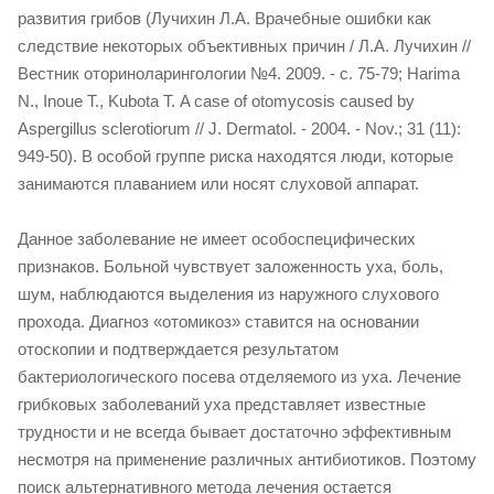
развития грибов (Лучихин Л.А. Врачебные ошибки как
следствие некоторых объективных причин / Л.А. Лучихин //
Вестник оториноларингологии №4. 2009. - с. 75-79; Harima
N., Inoue Т., Kubota Т. A case of otomycosis caused by
Aspergillus sclerotiorum // J. Dermatol. - 2004. - Nov.; 31 (11):
949-50). В особой группе риска находятся люди, которые
занимаются плаванием или носят слуховой аппарат.
Данное заболевание не имеет особоспецифических
признаков. Больной чувствует заложенность уха, боль,
шум, наблюдаются выделения из наружного слухового
прохода. Диагноз «отомикоз» ставится на основании
отоскопии и подтверждается результатом
бактериологического посева отделяемого из уха. Лечение
грибковых заболеваний уха представляет известные
трудности и не всегда бывает достаточно эффективным
несмотря на применение различных антибиотиков. Поэтому
поиск альтернативного метода лечения остается