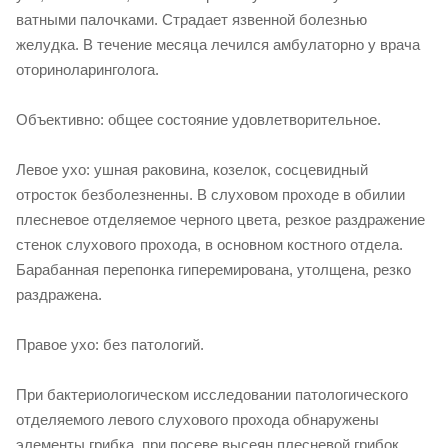
ватными палочками. Страдает язвенной болезнью
желудка. В течение месяца лечился амбулаторно у врача
оториноларинголога.
Объективно: общее состояние удовлетворительное.
Левое ухо: ушная раковина, козелок, сосцевидный
отросток безболезненны. В слуховом проходе в обилии
плесневое отделяемое черного цвета, резкое раздражение
стенок слухового прохода, в основном костного отдела.
Барабанная перепонка гиперемирована, утолщена, резко
раздражена.
Правое ухо: без патологий.
При бактериологическом исследовании патологического
отделяемого левого слухового прохода обнаружены
элементы грибка, при посеве высеян плесневой грибок