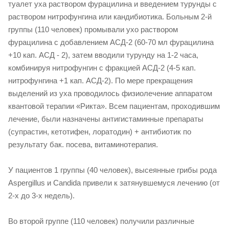
туалет уха раствором фурацилина и введением турунды с
раствором нитрофунгина или кандибиотика. Больным 2-й
группы (110 человек) промывали ухо раствором
фурацилина с добавлением АСД-2 (60-70 мл фурацилина
+10 кап. АСД - 2), затем вводили турунду на 1-2 часа,
комбинируя нитрофунгин с фракцией АСД-2 (4-5 кап.
нитрофунгина +1 кап. АСД-2). По мере прекращения
выделений из уха проводилось физиолечение аппаратом
квантовой терапии «Рикта». Всем пациентам, проходившим
лечение, были назначены антигистаминные препараты
(супрастин, кетотифен, лоратодин) + антибиотик по
результату бак. посева, витаминотерапия.
У пациентов 1 группы (40 человек), высеянные грибы рода
Aspergillus и Candida привели к затянувшемуся лечению (от
2-х до 3-х недель).
Во второй группе (110 человек) получили различные