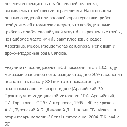
лечения инфекционных заболеваний человека,
вызываемых грибковыми поражениями. На основании
данных о видовой или родовой характеристики грибов-
возбудителей отомикоза следует, что возбудителями
грибковых заболеваний ушей могут быть различные грибы,
но наиболее часто ими бывают плесневые родов
Aspergillus, Mucor, Pseudomonas aeruginosa, Penicillium и
дрожжеподобные рода Candida.
Результаты исследования ВОЗ показали, что к 1995 году
микозами различной локализации страдало 20% населения
планеты, а к началу XXI века этот показатель, по
некоторым данным, возрос вдвое (Аравийский Р.А.
Практикум по медицинской микологии / Р.А. Аравийский,
Г.И. Горшкова. - СПб.: Интерпресс, 1995. - 40 с.; Крюков
А.И., Туровский А.Б., Димова А.Д., Шадрин Г.Б. Микозы в
оториноларингологии // Consiliummedicum. 2004. Т 6. №4. с.
56).