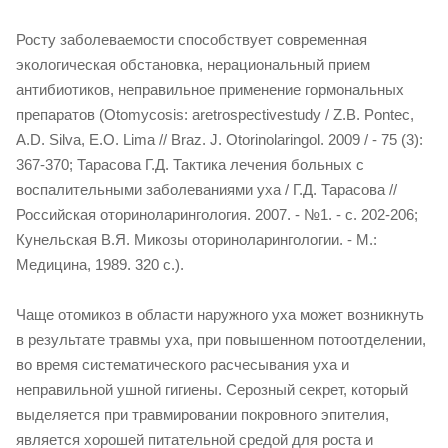
Росту заболеваемости способствует современная
экологическая обстановка, нерациональный прием
антибиотиков, неправильное применение гормональных
препаратов (Otomycosis: aretrospectivestudy / Z.В. Pontec,
А.D. Silva, E.О. Lima // Braz. J. Otorinolaringol. 2009 / - 75 (3):
367-370; Тарасова Г.Д. Тактика лечения больных с
воспалительными заболеваниями уха / Г.Д. Тарасова //
Российская оториноларингология. 2007. - №1. - с. 202-206;
Кунельская В.Я. Микозы оториноларингологии. - М.:
Медицина, 1989. 320 с.).
Чаще отомикоз в области наружного уха может возникнуть
в результате травмы уха, при повышенном потоотделении,
во время систематического расчесывания уха и
неправильной ушной гигиены. Серозный секрет, который
выделяется при травмировании покровного эпителия,
является хорошей питательной средой для роста и