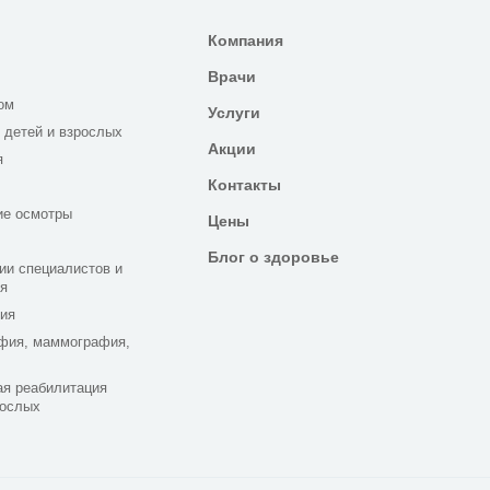
Компания
Врачи
ом
Услуги
 детей и взрослых
Акции
я
Контакты
ие осмотры
Цены
Блог о здоровье
ии специалистов и
я
ия
фия, маммография,
я реабилитация
рослых