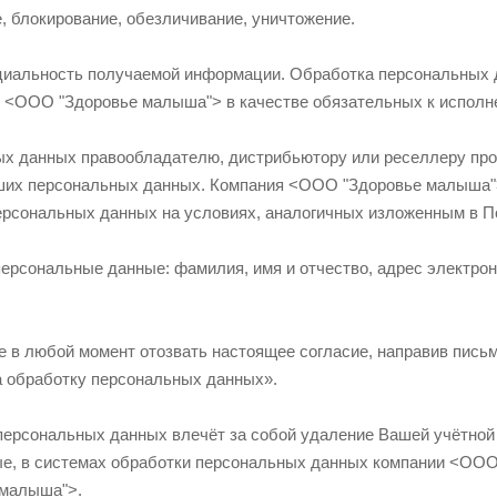
е, блокирование, обезличивание, уничтожение.
иальность получаемой информации. Обработка персональных 
ей <ООО "Здоровье малыша"> в качестве обязательных к испол
х данных правообладателю, дистрибьютору или реселлеру прог
аших персональных данных. Компания <ООО "Здоровье малыша">
ерсональных данных на условиях, аналогичных изложенным в 
рсональные данные: фамилия, имя и отчество, адрес электронн
 в любой момент отозвать настоящее согласие, направив письме
а обработку персональных данных».
персональных данных влечёт за собой удаление Вашей учётной 
е, в системах обработки персональных данных компании <ООО
 малыша">.