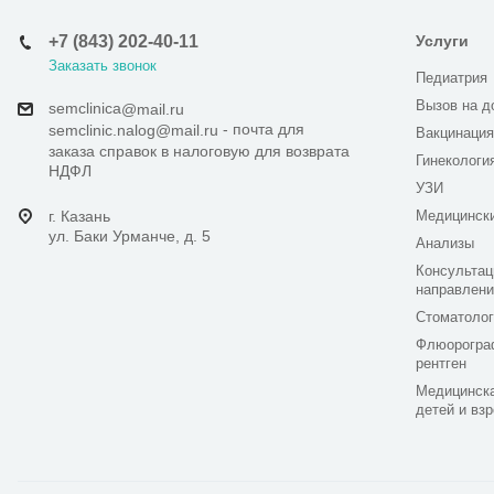
+7 (843) 202-40-11
Услуги
Заказать звонок
Педиатрия
Вызов на д
semclinica
@mail.ru
- почта для
semclinic.nalog@mail.ru
Вакцинация
заказа справок в налоговую для возврата
Гинекологи
НДФЛ
УЗИ
г. Казань
Медицинск
ул. Баки Урманче, д. 5
Анализы
Консультац
направлени
Стоматолог
Флюорогра
рентген
Медицинска
детей и вз