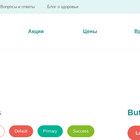
Вопросы и ответы
Блог о здоровье
Акции
Цены
В
s
But
Default
Primary
Success
L