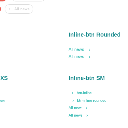
All news
Inline-btn Rounded
All news
All news
 XS
Inline-btn SM
btn-inline
btn-inline rounded
nded
All news
All news