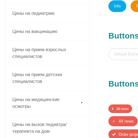
Info
Цены на педиатрию
Цены на вакцинацию
Buttons
Цены на прием взрослых
Default Butto
специалистов
Цены на прием детских
специалистов
Buttons
Цены на медицинские
осмотры
All news
All news
Цены на вызов педиатра/
терапевта на дом
Order proj