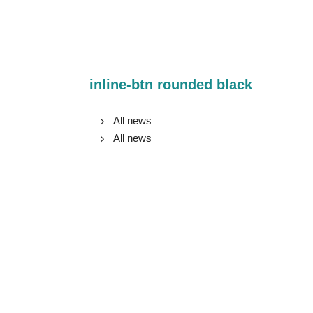
inline-btn rounded black
All news
All news