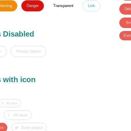
Warning
Danger
Transparent
Link
Def
Sm
 Disabled
Extr
n
Primary button
 with icon
All news
All news
ect
Order project