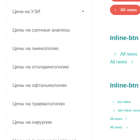
All news
Цена на УЗИ
Цены на срочные анализы
Inline-btn
Цены на гинекологию
All news
All news
Цены на отоларингологию
Inline-btn
Цены на офтальмологию
btn-inline
Цены на травматологию
btn-inline rou
All news
Цены на хирургию
All news