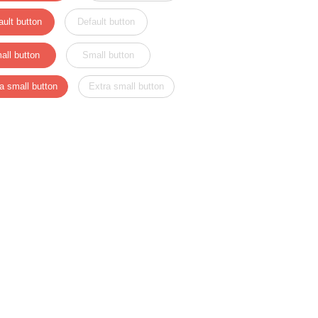
ault button
Default button
all button
Small button
a small button
Extra small button