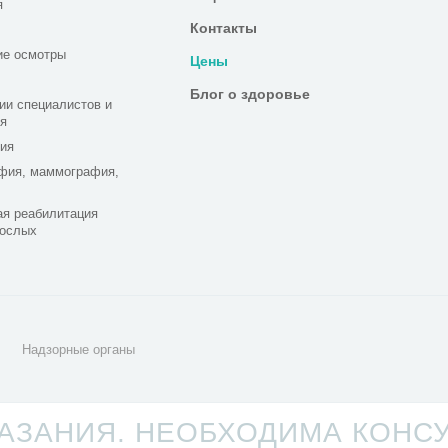
я
Контакты
ие осмотры
Цены
Блог о здоровье
ии специалистов и
я
ия
фия, маммография,
я реабилитация
рослых
Надзорные органы
ЗАНИЯ. НЕОБХОДИМА КОНС