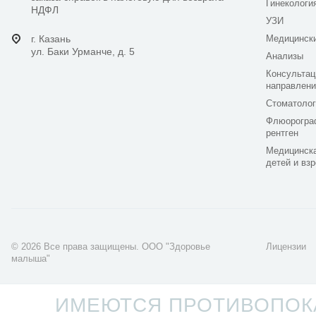
Гинекологи
НДФЛ
УЗИ
г. Казань
Медицинск
ул. Баки Урманче, д. 5
Анализы
Консультац
направлени
Стоматолог
Флюорогра
рентген
Медицинска
детей и вз
© 2026 Все права защищены. ООО "Здоровье
Лицензии
малыша"
Разработка сайта -
LaCoNix
ИМЕЮТСЯ ПРОТИВОПОКА