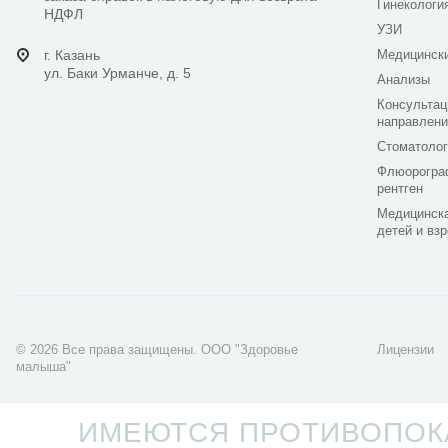
Гинекологи
НДФЛ
УЗИ
г. Казань
Медицинск
ул. Баки Урманче, д. 5
Анализы
Консультац
направлени
Стоматолог
Флюорогра
рентген
Медицинска
детей и вз
© 2026 Все права защищены. ООО "Здоровье
Лицензии
малыша"
Разработка сайта -
LaCoNix
ИМЕЮТСЯ ПРОТИВОПОКА