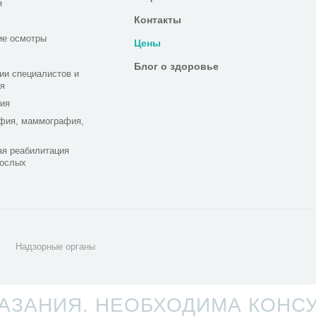
я
Контакты
ие осмотры
Цены
Блог о здоровье
ии специалистов и
я
ия
фия, маммография,
я реабилитация
рослых
Надзорные органы
ЗАНИЯ. НЕОБХОДИМА КОНС