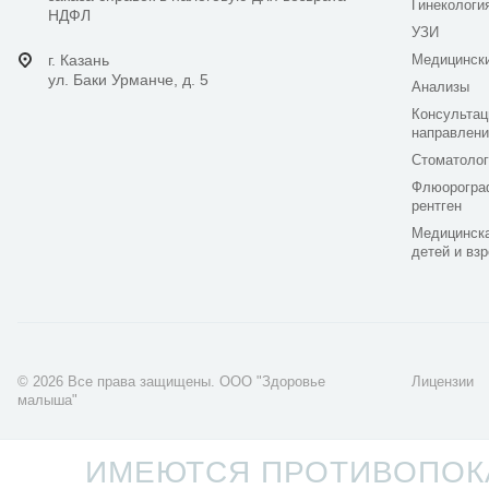
Гинекологи
НДФЛ
УЗИ
г. Казань
Медицинск
ул. Баки Урманче, д. 5
Анализы
Консультац
направлени
Стоматолог
Флюорогра
рентген
Медицинска
детей и вз
© 2026 Все права защищены. ООО "Здоровье
Лицензии
малыша"
Разработка сайта -
LaCoNix
ИМЕЮТСЯ ПРОТИВОПОКА