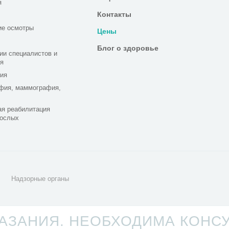
я
Контакты
ие осмотры
Цены
Блог о здоровье
ии специалистов и
я
ия
фия, маммография,
я реабилитация
рослых
Надзорные органы
ЗАНИЯ. НЕОБХОДИМА КОНС